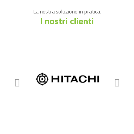
La nostra soluzione in pratica.
I nostri clienti
Next
Prev
Slide
Slid